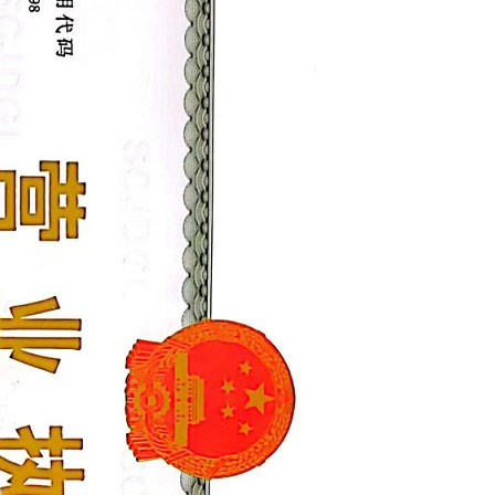
船舶制造-画舫船