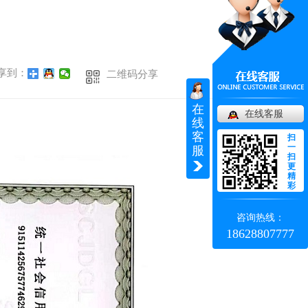
享到：
二维码分享
在
在线客服
线
客
扫
一
服
扫
更
精
彩
咨询热线：
18628807777