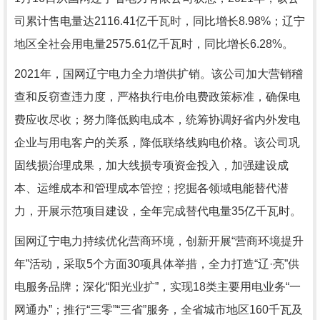
司累计售电量达2116.41亿千瓦时，同比增长8.98%；辽宁
地区全社会用电量2575.61亿千瓦时，同比增长6.28%。
2021年，国网辽宁电力全力增供扩销。该公司加大营销稽
查和反窃查违力度，严格执行电价电费政策标准，确保电
费应收尽收；努力降低购电成本，统筹协调好省内外发电
企业与用电客户的关系，降低联络线购电价格。该公司巩
固线损治理成果，加大线损专项资金投入，加强建设成
本、运维成本和管理成本管控；挖掘各领域电能替代潜
力，开展示范项目建设，全年完成替代电量35亿千瓦时。
国网辽宁电力持续优化营商环境，创新开展“营商环境提升
年”活动，采取5个方面30项具体举措，全力打造“辽·亮”供
电服务品牌；深化“阳光业扩”，实现18类主要用电业务“一
网通办”；推行“三零”“三省”服务，全省城市地区160千瓦及